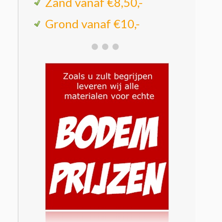
Zand vanaf €8,50,-
Grond vanaf €10,-