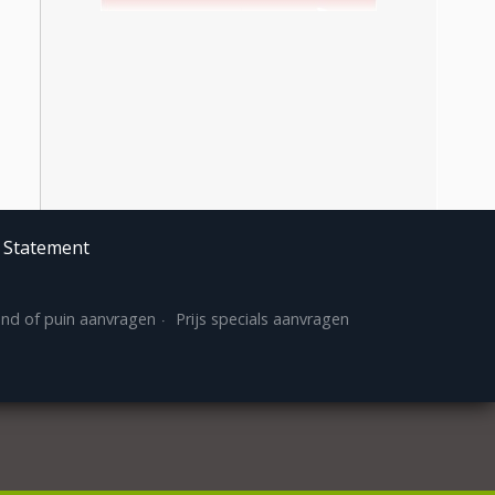
y Statement
and of puin aanvragen
Prijs specials aanvragen