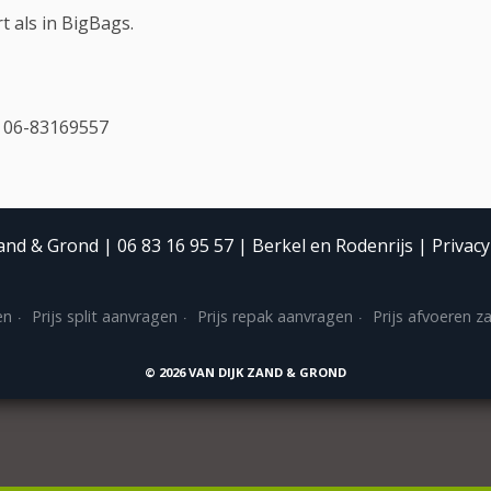
t als in BigBags.
d 06-83169557
and & Grond | 06 83 16 95 57 | Berkel en Rodenrijs |
Privac
en
Prijs split aanvragen
Prijs repak aanvragen
Prijs afvoeren z
©
2026
VAN DIJK ZAND & GROND