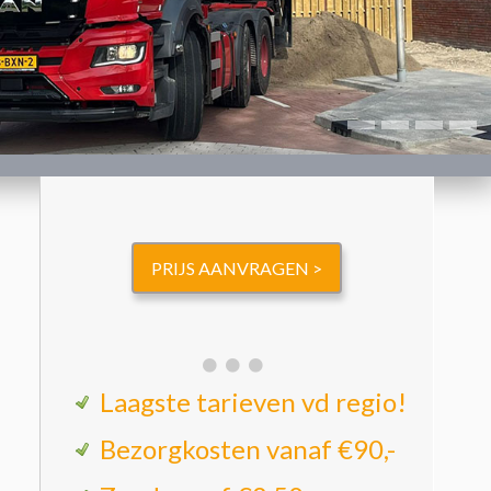
PRIJS AANVRAGEN >
Laagste tarieven vd regio!
Bezorgkosten vanaf €90,-