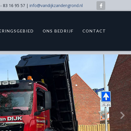
 - 83 16 95 57 |
info@vandijkzandengrond.nl
ERINGSGEBIED
ONS BEDRIJF
CONTACT